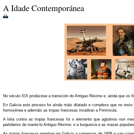
A Idade Contemporánea
No século XIX prodúcese a transición do Antiguo Réxime e, ainda que os Ilus
En Galicia este proceso foi aínda máis dilatado e complexo que no resto
homoxénea e ademáis as tropas francesas invadiran a Península.
A loita contra as tropas francesas foi o elemento que aglutinou nun m
partidarios de mante-lo Antiguo Réxime; e a burguesía e as masas populare
As tropas francesas penetran en Galicia a comenzos de 1808 e van conqu