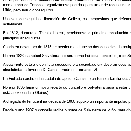
toda a zona do Condado organizáronse partidas para tratar de reconquistar
Miño, pero non o conseguiron.
Una vez conseguida a liberación de Galicia, os campesinos que defend
actividades.
En 1812, durante o Trienio Liberal, proclámase a primeira constituci
principios absolutistas.
Cando en novembro de 1813 se averigua a situación dos concellos da antiga 
No ano 1820 na actual Salvaterra e o seu termo hai dous concellos, o de Sa
A súa morte estala o conflicto sucesorio e a sociedade divídese en dous band
absolutistas a favor de D. Carlos, irmán de Fernando VII.
En Fiolledo existiu unha cédula de apoio ó Carlismo en torno á familia dos A
No ano 1835 faise un novo reparto do concello e Salvaterra pasa a estar 
está anexionada a Oleiros).
A chegada do ferrocaril na década de 1880 supuxo un importante impulso 
Dende o ano 1907 o concello recibe o nome de Salvaterra de Miño, para dife