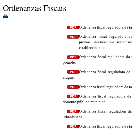
Ordenanzas Fiscais
Ordenanza fiscal reguladora da t
Ordenanza fiscal reguladora d
previas, declaracións respon
establecementos.
Or
denanza fiscal reguladora da
potable.
Ordenanza fiscal reguladora da 
aluguer.
Ordenanza fiscal reguladora da ta
Ordenanza fiscal reguladora da
dominio público municipal.
Ordenanza fiscal reguladora d
urbanísticos.
Ordenanza fiscal reguladora da ta