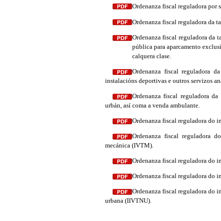
Ordenanza fiscal reguladora por 
Ordenanza fiscal reguladora da ta
Ordenanza fiscal reguladora da ta
pública para aparcamento exclusi
calquera clase.
Ordenanza fiscal reguladora da
instalacións deportivas e outros servizos a
Ordenanza fiscal reguladora da 
urbán, así coma a venda ambulante.
Ordenanza fiscal reguladora do i
Ordenanza fiscal reguladora d
mecánica (IVTM).
Ordenanza fiscal reguladora do i
Ordenanza fiscal reguladora do im
Ordenanza fiscal reguladora do i
urbana (IIVTNU).