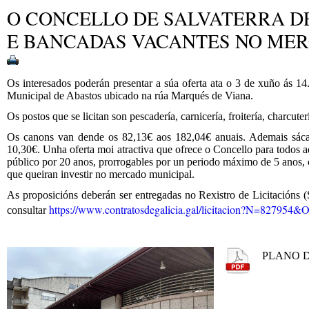
O CONCELLO DE SALVATERRA DE
E BANCADAS VACANTES NO MER
Os interesados poderán presentar a súa oferta ata o 3 de xuño ás 1
Municipal de Abastos ubicado na rúa Marqués de Viana.
Os postos que se licitan son pescadería, carnicería, froitería, charcute
Os canons van dende os 82,13€ aos 182,04€ anuais. Ademais sáca
10,30€. Unha oferta moi atractiva que ofrece o Concello para todos 
público por 20 anos, prorrogables por un periodo máximo de 5 anos, c
que queiran investir no mercado municipal.
As proposicións deberán ser entregadas no Rexistro de Licitacións (
https://www.contratosdegalicia.gal/licitacion?N=827
consultar
PLANO 