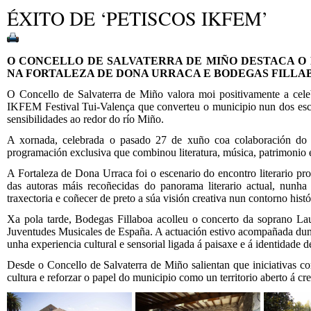
ÉXITO DE ‘PETISCOS IKFEM’
O CONCELLO DE SALVATERRA DE MIÑO DESTACA O 
NA FORTALEZA DE DONA URRACA E BODEGAS FILLA
O Concello de Salvaterra de Miño valora moi positivamente a cele
IKFEM Festival Tui-Valença que converteu o municipio nun dos escenari
sensibilidades ao redor do río Miño.
A xornada, celebrada o pasado 27 de xuño coa colaboración do 
programación exclusiva que combinou literatura, música, patrimonio
A Fortaleza de Dona Urraca foi o escenario do encontro literario pr
das autoras máis recoñecidas do panorama literario actual, nun
traxectoria e coñecer de preto a súa visión creativa nun contorno histó
Xa pola tarde, Bodegas Fillaboa acolleu o concerto da soprano La
Juventudes Musicales de España. A actuación estivo acompañada dunha
unha experiencia cultural e sensorial ligada á paisaxe e á identidade 
Desde o Concello de Salvaterra de Miño salientan que iniciativas c
cultura e reforzar o papel do municipio como un territorio aberto á cre