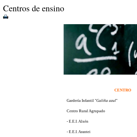
Centros de ensino
CENTRO
Gardería Infantil "
Galiña azul
"
Centro Rural Agrupado
- E.E.I. Alxén
- E.E.I. Arantei