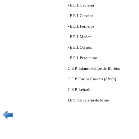
- E.E.I. Cabreira
- E.E.I. Corzáns
- E.E.I. Fornelos
- E.E.I. Meder
- E.E.I. Oleiros
- E.E.I. Pesqueiras
C.E.P. Infante Felipe de Borbón
C.E.P. Carlos Casares (
Alxén
)
C.E.P. Leirado
I.E.S. Salvaterra de Miño