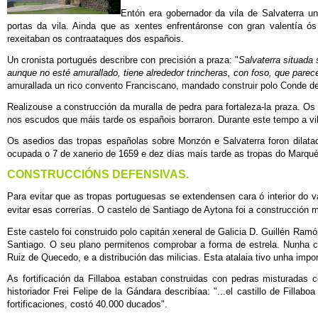
Entón era gobernador da vila de Salvaterra un
portas da vila. Ainda que as xentes enfrentáronse con gran valentía ó
rexeitaban os contraataques dos españois.
Un cronista portugués describre con precisión a praza: "
Salvaterra situada
aunque no esté amurallado, tiene alrededor trincheras, con foso, que parec
amurallada un rico convento Franciscano, mandado construir polo Conde de
Realizouse a construcción da muralla de pedra para fortaleza-la praza. Os
nos escudos que máis tarde os españois borraron. Durante este tempo a vi
Os asedios das tropas españolas sobre Monzón e Salvaterra foron dilatad
ocupada o 7 de xanerio de 1659 e dez días maís tarde as tropas do Marqués
CONSTRUCCIÓNS DEFENSIVAS.
Para evitar que as tropas portuguesas se extendensen cara ó interior do va
evitar esas correrías. O castelo de Santiago de Aytona foi a construcción 
Este castelo foi construido polo capitán xeneral de Galicia D. Guillén R
Santiago. O seu plano permitenos comprobar a forma de estrela. Nunha 
Ruiz de Quecedo, e a distribución das milicias. Esta atalaia tivo unha impo
As fortificación da Fillaboa estaban construidas con pedras misturadas 
historiador Frei Felipe de la Gándara describíaa: "...el castillo de Fill
fortificaciones, costó 40.000 ducados".