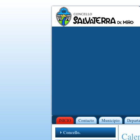
INICIO
Contacto
Municipio
Depart
Concello.
Calen