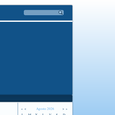
«
<
Agosto
2026
>
»
L
M
X
J
V
S
D