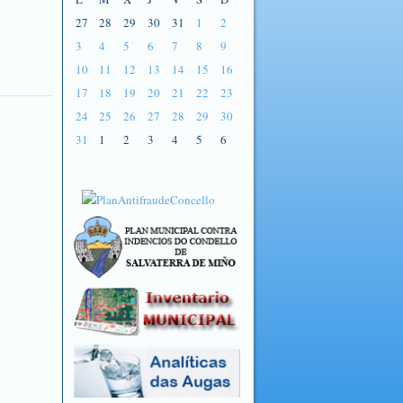
27
28
29
30
31
1
2
3
4
5
6
7
8
9
10
11
12
13
14
15
16
17
18
19
20
21
22
23
24
25
26
27
28
29
30
31
1
2
3
4
5
6