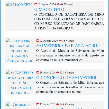
05 Agosto 2026
68 Visita(s)
O MAGO TETO
O CONCELLO DE SALVATERRA DE MIÑO
CONTARÁ ESTE VERÁN CO MAGO TETO E
CO MUSEO ENCANTADO DE DANI GARCÍA
A TRAVÉS DA PROGRAM...
05 Agosto 2026
83 Visita(s)
SALVATERRA BAILARÁ AO RITMO DOS GRANDES ÉXITOS DOS 60, 70, 80 E 90 CUNHA NOVA EDICIÓN DE "IMOS DE GUATEQUE"
O Recinto da Muralla de Salvaterra de Miño
converterase o vindeiro venres 8 de agosto no
epicentro da música remember co...
29 Julio 2026
121 Visita(s)
O CONCELLO DE SALVATERRA DE MIÑO INFORMA DO INICIO DOS TRABALLOS DE EXHUMACIÓN NO CEMITERIO DE CHAN DA PONTE
O Concello de Salvaterra de Miño informa que
xa se iniciaron os traballos de escavación e
exhumación no cemiterio munici...
23 Julio 2026
169 Visita(s)