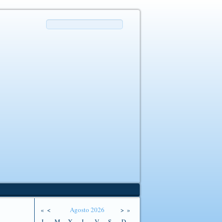
«
<
Agosto
2026
>
»
L
M
X
J
V
S
D