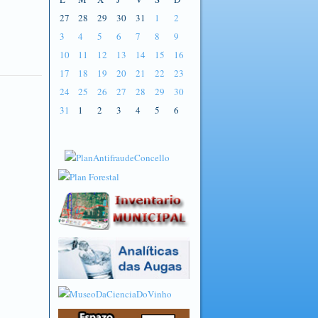
27
28
29
30
31
1
2
3
4
5
6
7
8
9
10
11
12
13
14
15
16
17
18
19
20
21
22
23
24
25
26
27
28
29
30
31
1
2
3
4
5
6