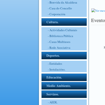
- Benvida da Alcaldesa
- Casa do Concello
- Corporación
Evento
Cultura.
- Actividades Culturais
- Biblioteca Pública
- Casas Multiusos
S
- Rede Asociativa
Deportes.
- Entidades
- Instalacións.
Educación.
Medio Ambiente.
Servizos.
- AEDL