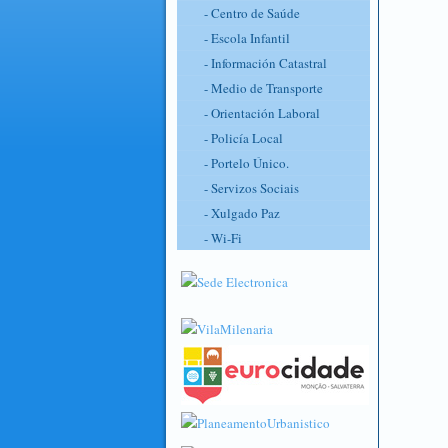
- Centro de Saúde
- Escola Infantil
- Información Catastral
- Medio de Transporte
- Orientación Laboral
- Policía Local
- Portelo Único.
- Servizos Sociais
- Xulgado Paz
- Wi-Fi