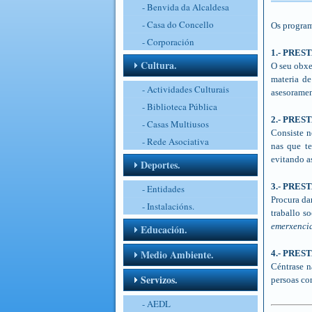
- Benvida da Alcaldesa
- Casa do Concello
Os program
- Corporación
1.- PRE
Cultura.
O seu obxe
materia de
- Actividades Culturais
asesoramen
- Biblioteca Pública
2.- PRES
- Casas Multiusos
Consiste n
- Rede Asociativa
nas que te
evitando as
Deportes.
3.- PRES
- Entidades
Procura da
- Instalacións.
traballo s
emerxencia
Educación.
Medio Ambiente.
4.- PRE
Céntrase n
Servizos.
persoas con
- AEDL