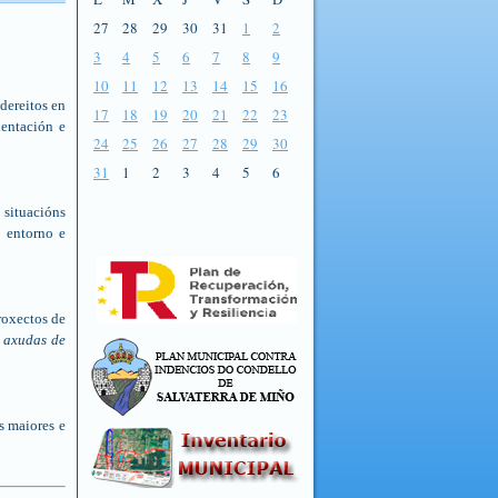
27
28
29
30
31
1
2
3
4
5
6
7
8
9
10
11
12
13
14
15
16
dereitos en
17
18
19
20
21
22
23
ientación e
24
25
26
27
28
29
30
31
1
2
3
4
5
6
 situacións
o entorno e
roxectos de
 axudas de
s maiores e