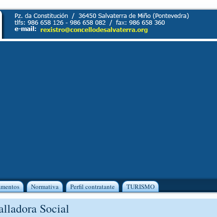
amentos
Normativa
Perfil contratante
TURISMO
alladora Social