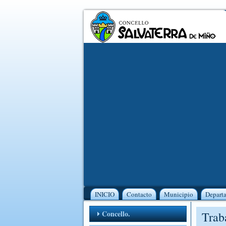
INICIO
Contacto
Municipio
Depart
Concello.
Trab