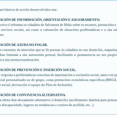
as básicos de acción desenvolvidos son:
STACIÓN DE INFORMACIÓN, ORIENTACIÓN E ASESORAMENTO.
ctivo é informar os cidadáns de Salvaterra de Miño sobre os recursos, prestacións e 
 servizos sociais, asi como a valoración de situacións problemáticas e a súa or
to.
TACIÓN DE AXUDA NO FOGAR.
o conxunto de atencións que se lle prestan ós cidadáns no seu domicilio, naquelas
ñan limitada a súa autonomía persoal, facilitando a permanencia no seu propi
í a súa institucionalización.
TACIÓN DE PREVENCIÓN E INSERCIÓN SOCIAL.
r resposta a problemáticas concretas de marxinación e exclusión social, tanto con p
ocial personalizado ou de grupo, coma prestacións económicas específicas
(RISGA,
 social, derivación ó equipo do Plan de Inclusión)
.
STACIÓN DE CONVIVENCIA ALTERNATIVA.
a oferta dun aloxamento alternativo ó domicilio (acollemento familiar para persoa
 discapacidade, ingreso en residencias e centros de acollida, etc...).