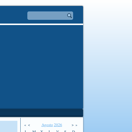
«
<
Agosto
2026
>
»
L
M
X
J
V
S
D