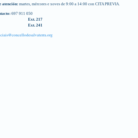
 atención:
martes, mércores e xoves de 9:00 a 14:00 con CITA PREVIA.
ntacto:
697
911 050
Ext. 217
Ext. 241
ociais@concellodesalvaterra.org