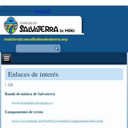
Auto-Detect Version
|
Versión PC
Enlaces de interés
|
Banda de música de Salvaterra
www.bandadesalvaterra.es
Campamentos de verán
www.xuventude.net/web/xuventude/campamentosdeveran