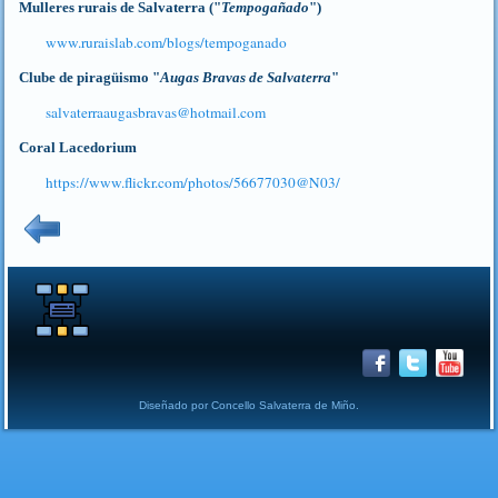
Mulleres rurais de Salvaterra ("
Tempogañado
")
www.ruraislab.com/blogs/tempoganado
Clube de piragüismo "
Augas Bravas de Salvaterra
"
salvaterraaugasbravas​
@
​hotmail.com
Coral Lacedorium
https://www.flickr.com/photos/56677030@N03/
Diseñado por Concello Salvaterra de Miño.