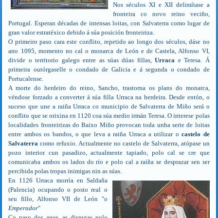
Nos séculos XI e XII delimítase a
fronteira co novo reino veciño,
Portugal. Esperan décadas de intensas loitas, con Salvaterra como lugar de
gran valor estratéxico debido á súa posición fronteiriza.
O primeiro paso cara este conflito, repetido ao longo dos séculos, dáse no
ano 1095, momento no cal o monarca de León e de Castela, Alfonso VI,
divide o territorio galego entre as súas dúas fillas,
Urraca
e Teresa. Á
primeira outórgaselle o condado de Galicia e á segunda o condado de
Portucalense.
A morte do herdeiro do reino, Sancho, trastorna os plans do monarca,
véndose forzado a converter á súa filla Urraca na herdeira. Desde entón, o
suceso que une a raiña Urraca co municipio de Salvaterra de Miño será o
conflito que se orixina en 1120 coa súa medio irmán Teresa. O interese polas
localidades fronteirizas do Baixo Miño provocan toda unha serie de loitas
entre ambos os bandos, o que leva a raiña Urraca a utilizar o
castelo de
Salvaterra
como refuxio. Actualmente no castelo de Salvaterra, atópase un
pozo interior cun pasadizo, actualmente tapiado, polo cal se cre que
comunicaba ambos os lados do río e polo cal a raíña se desprazar sen ser
percibida polas tropas inimigas nin as súas.
En 1126 Urraca morría en Saldaña
(Palencia) ocupando o posto real o
seu fillo, Alfonso VII de León "
o
Emperador
"
Co paso dos anos, as disputas polo