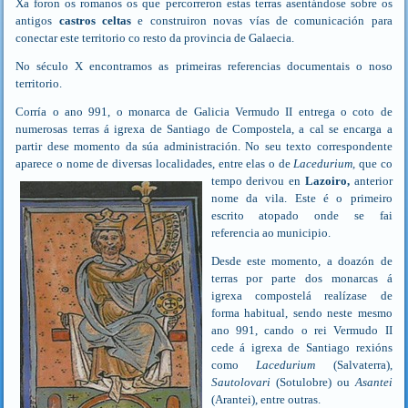
Xa foron os romanos os que percorreron estas terras asentándose sobre os
antigos
castros celtas
e construiron novas vías de comunicación para
conectar este territorio co resto da provincia de Galaecia.
No século X encontramos as primeiras referencias documentais o noso
territorio.
Corría o ano 991, o monarca de Galicia Vermudo II entrega o coto de
numerosas terras á igrexa de Santiago de Compostela, a cal se encarga a
partir dese momento da súa administración. No seu texto correspondente
aparece o nome de diversas localidades, entre elas o de
Lacedurium,
que co
tempo derivou
en
Lazoiro,
anterior
nome da vila. Este é o primeiro
escrito atopado onde se fai
referencia ao municipio.
Desde este momento, a doazón de
terras por parte dos monarcas á
igrexa compostelá realízase de
forma habitual, sendo neste mesmo
ano 991, cando o rei Vermudo II
cede á igrexa de Santiago rexións
como
Lacedurium
(Salvaterra),
Sautolovari
(Sotulobre) ou
Asantei
(Arantei), entre outras.