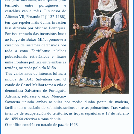
territorio entre portugueses e
casteláns van a máis. O sucesor de
Alfonso VII, Fenando II (1137-1188),
ten que repeler máis dunha invasión
lusa dirixida por Alfonso Henriques.
Por iso, cansado das incursións lusas
ao longo do Baixo Miño, promove a
creación de sistemas defensivos por
toda a zona. Fortifícanse núcleos
poboacionais estratéxicos e fíxase
unha fronteira política entre ambas as
rexións, marcada polo río Miño.
Tras varios anos de intensas loitas, a
inicios de 1643 Salvaterra cae. O
conde de Castel-Melhor toma a vila e
denomínaa Salvaterra de Portugués.
Ademais, refórzase o eixo Monçao-
Savaterra unindo ambas as vilas por medio dunha ponte de madeira,
facilitando o traslado de subministracións entre as poboacións. Tras varios
intentos de recuperación do territorio, as tropas españolas o 17 de febreiro
de 1659 fai efectiva a toma da vila.
O conflito conclúe co tratado de paz de 1668.